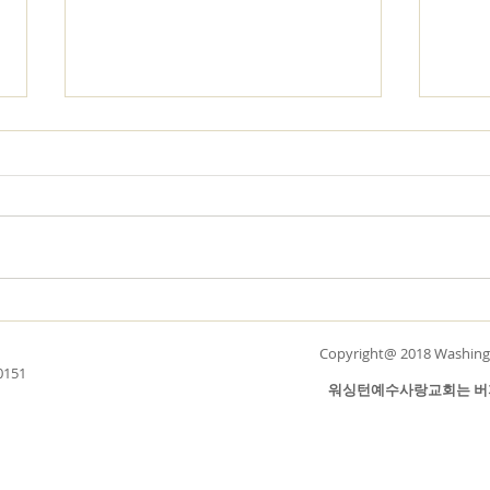
하나님께 마음을 토하라
성도
“백성들아 시시로 그를 의지하고
어제
그의 앞에 마음을 토하라 하나님은
어울
우리의 피난처시로다 아, 슬프도다
하나
사람은 입김이며 인생도 속임수이
든 
니 저울에 달면 그들은 입김보다
“감사
가벼우리로다” 시 62:8~9. 다윗의
로 
시편은 다윗이 하나님 앞에 마음을
었으니
Copyright@ 2018 Washingt
토한 것들입니다. 다윗은 두려움이
를 
20151
찾아왔을 때도, 공포가 덮을 때에
랑을
워싱턴예수사랑교회는 버지니아 
도, 억울한 일을 당할 때에도, 거짓
가 되
된 비방과 모함으로
“감사