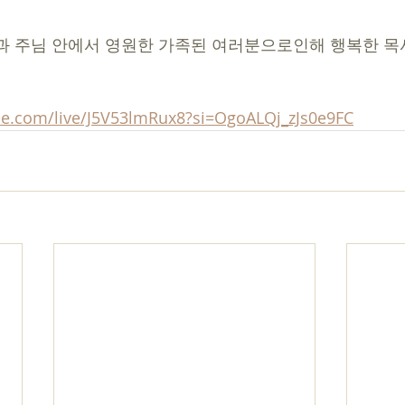
과 주님 안에서 영원한 가족된 여러분으로인해 행복한 목사
be.com/live/J5V53lmRux8?si=OgoALQj_zJs0e9FC