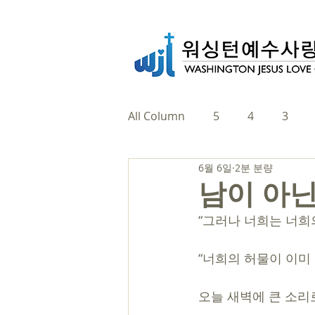
All Column
5
4
3
6월 6일
2분 분량
남이 아닌
“그러나 너희는 너희의
“너희의 허물이 이미
오늘 새벽에 큰 소리