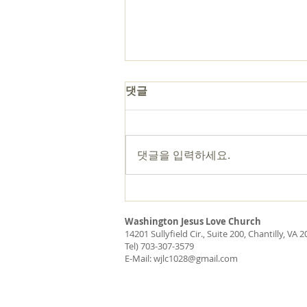
고난 속에서 드리는 감사
댓글
존 파이퍼 목사님의 [고난]이라는
책에 있는 내용입니다. “보이는 것
을 바라보지 마십시오. 어머니가
댓글을 입력하세요.
죽을 때, 자녀가 죽을 때, 마흔에 암
진단을 받을 때, 자동차가 인도로
돌진해 누군가를 앗아갈 때, “이것
은 무의미하다.”라고 말하지 마십
Washington Jesus Love Church
시오. 그렇지 않습니다. 그 일은 당
14201 Sullyfield Cir., Suite 200, Chantilly, VA 
신을 위해 “영원한 영광의 중한
Tel) 703-307-3579
E-Mail:
wjlc1028@gmail.com
것”을 이루고 있습니다.” “그러므
로 낙심하지 마십