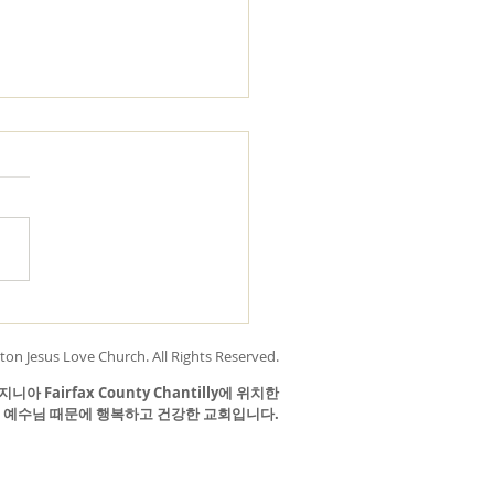
에게 어울리는 말말말
 문득 산책을 하는데 성도에게
리는 세 단어가 생각났습니다.
님의 은혜로 구원받았으니, 모
것이 합력하여 선이 이루어지니
합니다.”이며, 조건없는 용서
죄사함받고 하나님의 자녀가 되
 “용서합니다.”이며, 독생자
on Jesus Love Church. All Rights
Reserved.
내어주신 하나님의 헤세드의 사
 입어 하나님의 사랑하는 자녀
Fairfax County Chantilly에 위치한
예수님 때문에 행복하고 건강한 교회입니다.
었으니 “사랑합니다.”입니다.
합니다.” “용서합