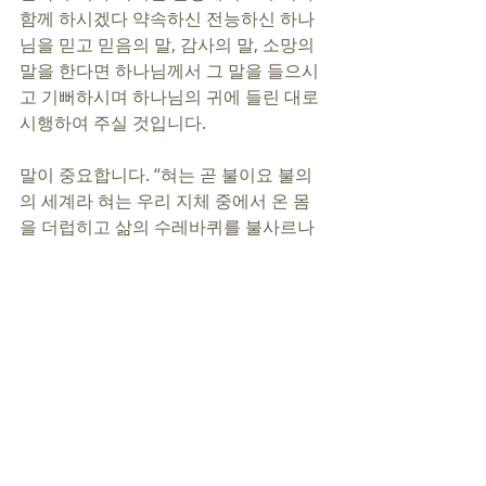
함께 하시겠다 약속하신 전능하신 하나
님을 믿고 믿음의 말, 감사의 말, 소망의 
말을 한다면 하나님께서 그 말을 들으시
고 기뻐하시며 하나님의 귀에 들린 대로 
시행하여 주실 것입니다.
말이 중요합니다. “혀는 곧 불이요 불의
의 세계라 혀는 우리 지체 중에서 온 몸
을 더럽히고 삶의 수레바퀴를 불사르나
니 그 사르는 것이 지옥 불에서 나느니
라”(약 3:6)
“사람의 입에서 나오는 열매로 말미암아 
배부르게 되나니 곧 그의 입술에서 나는 
것으로 말미암아 만족하게 되느니라 죽
고 사는 것이 혀의 힘에 달렸나니 혀를 쓰
기 좋아하는 혀의 열매를 먹으리라”(잠 
18:20-21)