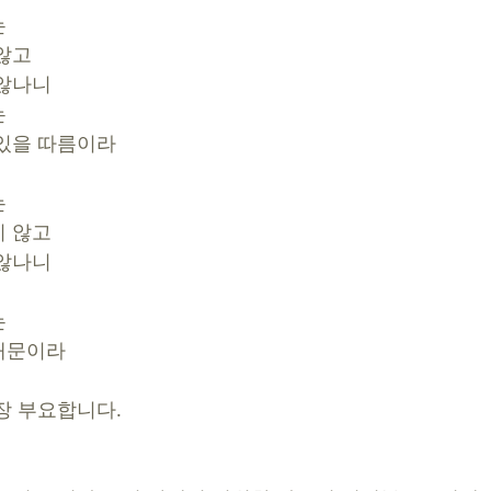
는
않고
 않나니
는
 있을 따름이라
는
지 않고
 않나니
는
때문이라
장 부요합니다. 