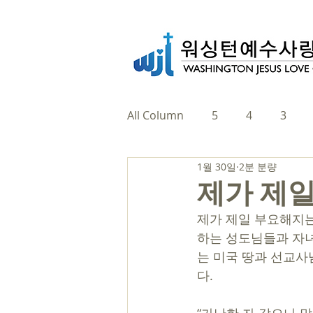
All Column
5
4
3
1월 30일
2분 분량
제가 제일
제가 제일 부요해지는
하는 성도님들과 자녀
는 미국 땅과 선교사
다. 